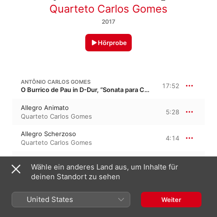
Quarteto Carlos Gomes
2017
Hörprobe
ANTÔNIO CARLOS GOMES
17:52
O Burrico de Pau in D-Dur, “Sonata para Cordas”
Allegro Animato
5:28
Quarteto Carlos Gomes
Allegro Scherzoso
4:14
Quarteto Carlos Gomes
Largo
8:09
Wähle ein anderes Land aus, um Inhalte für
Quarteto Carlos Gomes
deinen Standort zu sehen
A. CARLOS GOMES: SONATA PARA CORDAS NO. IV
United States
Weiter