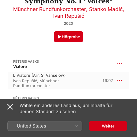
Symphony No. 1 "Voices"
Münchner Rundfunkorchester
,
Stanko Madić
,
Ivan Repušić
2020
Hörprobe
PĒTERIS VASKS
Viatore
I. Viatore (Arr. S. Vanselow)
16:07
Ivan Repušić
,
Münchner
Rundfunkorchester
PĒTERIS VASKS
Violinkonzert Nr. 1, “Distant Light”
Wähle ein anderes Land aus, um Inhalte für
deinen Standort zu sehen
I. Andante
5:34
Stanko Madić
,
Ivan Repušić
,
Münchner
Rundfunkorchester
United States
Weiter
PĒTERIS VASKS