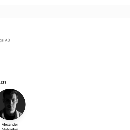
gs AB
um
Alexander
Motovilov