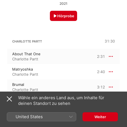
2021
Hörprobe
31:30
CHARLOTTE PARTT
About That One
2:31
Charlotte Partt
Matryoshka
2:40
Charlotte Partt
Brumal
3:12
Charlotte Partt
Wähle ein anderes Land aus, um Inhalte für
She Is
6:31
deinen Standort zu sehen
Charlotte Partt
Lacuna
United States
Weiter
2:38
Charlotte Partt