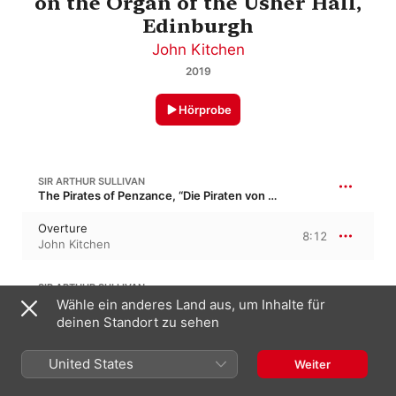
on the Organ of the Usher Hall,
Edinburgh
John Kitchen
2019
Hörprobe
SIR ARTHUR SULLIVAN
The Pirates of Penzance, “Die Piraten von Penzance”
Overture
8:12
John Kitchen
SIR ARTHUR SULLIVAN
The Mikado, “Der Mikado”
Wähle ein anderes Land aus, um Inhalte für
deinen Standort zu sehen
The sun whose rays
3:07
John Kitchen
United States
Weiter