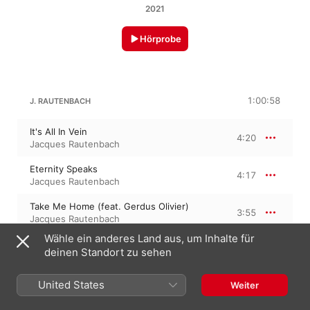
2021
Hörprobe
1:00:58
J. RAUTENBACH
It's All In Vein
4:20
Jacques Rautenbach
Eternity Speaks
4:17
Jacques Rautenbach
Take Me Home (feat. Gerdus Olivier)
3:55
Jacques Rautenbach
Wähle ein anderes Land aus, um Inhalte für
Forbidden Love
3:01
deinen Standort zu sehen
Jacques Rautenbach
Joy
United States
Weiter
3:21
Jacques Rautenbach