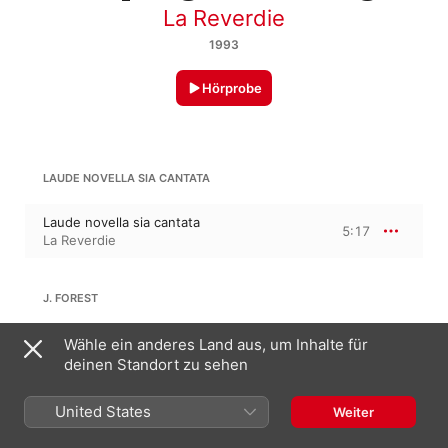
La Reverdie
1993
Hörprobe
LAUDE NOVELLA SIA CANTATA
Laude novella sia cantata
5:17
La Reverdie
J. FOREST
Qualis est dilectus tuus
Wähle ein anderes Land aus, um Inhalte für
2:43
La Reverdie
deinen Standort zu sehen
United States
Weiter
EDI BEO THU, HEVENE QUENE