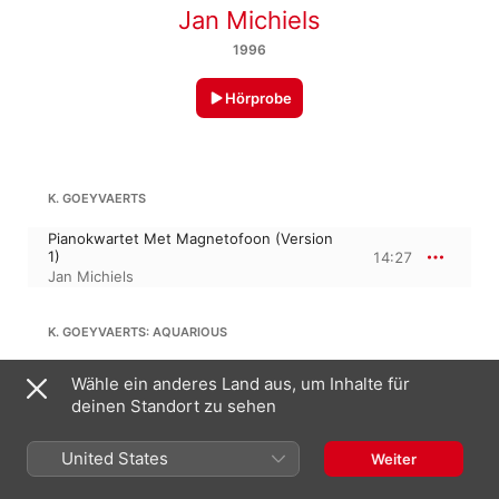
Jan Michiels
1996
Hörprobe
K. GOEYVAERTS
Pianokwartet Met Magnetofoon (Version
1)
14:27
Jan Michiels
K. GOEYVAERTS: AQUARIOUS
Tango
Wähle ein anderes Land aus, um Inhalte für
1:52
Jan Michiels
deinen Standort zu sehen
United States
Weiter
44:09
K. GOEYVAERTS