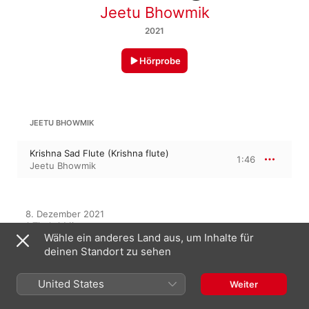
Jeetu Bhowmik
2021
Hörprobe
JEETU BHOWMIK
Krishna Sad Flute (Krishna flute)
1:46
Jeetu Bhowmik
8. Dezember 2021

1 Titel, 1 Minute

Wähle ein anderes Land aus, um Inhalte für
℗ 2021 Wave Records
deinen Standort zu sehen
United States
Weiter
Auf diesem Album