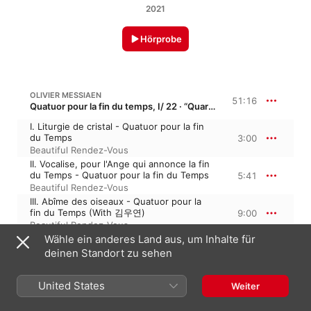
2021
Hörprobe
OLIVIER MESSIAEN
51:16
Quatuor pour la fin du temps, I/ 22 · “Quartett für das Ende der Zeit”
I. Liturgie de cristal - Quatuor pour la fin
du Temps
3:00
Beautiful Rendez-Vous
II. Vocalise, pour l'Ange qui annonce la fin
du Temps - Quatuor pour la fin du Temps
5:41
Beautiful Rendez-Vous
III. Abîme des oiseaux - Quatuor pour la
fin du Temps (With 김우연)
9:00
Beautiful Rendez-Vous
Wähle ein anderes Land aus, um Inhalte für
IV. Intermède - Quatuor pour la fin du
Temps
1:46
deinen Standort zu sehen
Beautiful Rendez-Vous
V. Louange à l'Éternité de Jésus -
United States
Weiter
Quatuor pour la fin du Temps (With 임재
9:15
성)
Beautiful Rendez-Vous