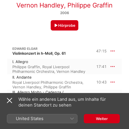
Vernon Handley
,
Philippe Graffin
2006
Hörprobe
EDWARD ELGAR
47:15
Violinkonzert in h-Moll, Op. 61
I. Allegro
17:41
Philippe Graffin
,
Royal Liverpool
Philharmonic Orchestra
,
Vernon Handley
II. Andante
10:43
Royal Liverpool Philharmonic Orchestra
,
Vernon Handley
,
Philippe Graffin
III. Allegro Molto - Cadenza /
Accompagnata: Lento - Allegro Molto /
Wähle ein anderes Land aus, um Inhalte für
Tempo 1
18:49
deinen Standort zu sehen
Royal Liverpool Philharmonic Orchestra
,
Vernon Handley
,
Philippe Graffin
United States
Weiter
ERNEST CHAUSSON
Poème, Op. 25 · “Klavierquintett”