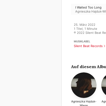
I Waited Too Long
Agnieszka Hajduk-W
25. März 2022

1 Titel, 1 Minute

℗ 2022 Silent Beat Re
MUSIKLABEL
Silent Beat Records
Auf diesem Alb
Agnieszka Hajduk-
Agn
Wiese