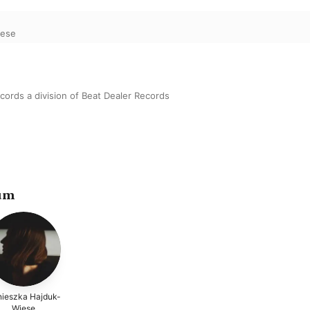
iese
cords a division of Beat Dealer Records
um
ieszka Hajduk-
Wiese