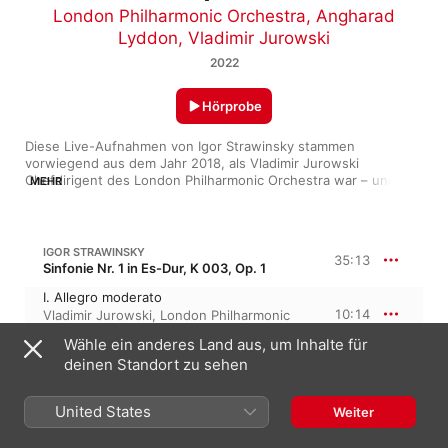
London Philharmonic Orchestra
,
Angharad
Lyddon
,
Vladimir Jurowski
2022
Hörprobe
Diese Live-Aufnahmen von Igor Strawinsky stammen 
vorwiegend aus dem Jahr 2018, als Vladimir Jurowski 
Chefdirigent des London Philharmonic Orchestra war – und sie 
MEHR
sind typisch für die elektrisierenden Augenblicke, zu denen er 
im Konzert fähig war. Beide Hauptwerke, „The Firebird“ und 
„The Rite of Spring“, vereinen ein fantastisches Gespür für 
Poesie mit donnernder Virtuosität in den großen Ensemble-
IGOR STRAWINSKY
35:13
Momenten. Das Album enthält auch einige frühe Raritäten von 
Sinfonie Nr. 1 in Es-Dur, K 003, Op. 1
Strawinsky – etwa die „Symphony in E-Flat“, „The Faun and the 
I. Allegro moderato
Shepherdess“, „Scherzo fantastique“ und „Funeral Song“. Sie 
10:14
Vladimir Jurowski
,
London Philharmonic
alle sind faszinierend und eindeutige Beweise für einen 
Orchestra
Komponisten auf dem Weg nach ganz oben.
Wähle ein anderes Land aus, um Inhalte für
II. Scherzo. Allegretto
deinen Standort zu sehen
5:54
Vladimir Jurowski
,
London Philharmonic
Orchestra
III. Largo
United States
Weiter
10:56
Vladimir Jurowski
,
London Philharmonic
Orchestra