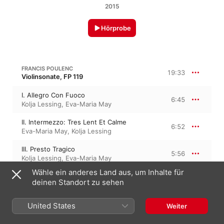
2015
Hörprobe
FRANCIS POULENC
19:33
Violinsonate, FP 119
I. Allegro Con Fuoco
6:45
Kolja Lessing
,
Eva-Maria May
II. Intermezzo: Tres Lent Et Calme
6:52
Eva-Maria May
,
Kolja Lessing
III. Presto Tragico
5:56
Kolja Lessing
,
Eva-Maria May
Wähle ein anderes Land aus, um Inhalte für
deinen Standort zu sehen
FRANCIS POULENC
12:18
Flötensonate, FP 164, Op. 164
United States
Weiter
I. Allegro Malincolico
4:32
Eva-Maria May
,
Henrik Wiese