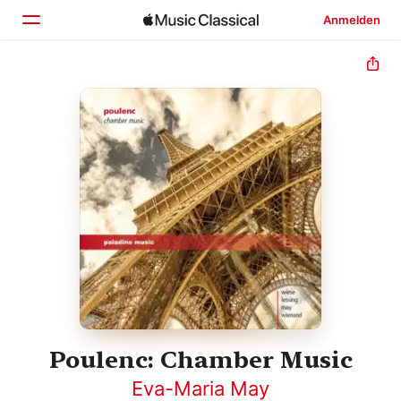
Anmelden
Startseite
Entdecken
Suchen
Poulenc: Chamber Music
Eva-Maria May