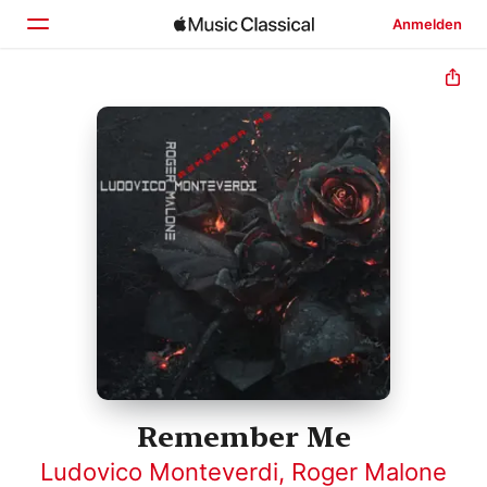
Anmelden
Startseite
Entdecken
Suchen
Remember Me
Ludovico Monteverdi
,
Roger Malone