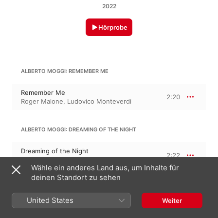
2022
Hörprobe
ALBERTO MOGGI: REMEMBER ME
Remember Me
2:20
Roger Malone
,
Ludovico Monteverdi
ALBERTO MOGGI: DREAMING OF THE NIGHT
Dreaming of the Night
2:22
Ludovico Monteverdi
,
Roger Malone
Wähle ein anderes Land aus, um Inhalte für
deinen Standort zu sehen
ALBERTO MOGGI: HE HOPES HE LIKES YOU
United States
Weiter
He Hopes He Likes You
2:16