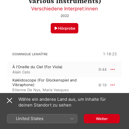
Various Instruments)
Verschiedene Interpret:innen
2022
Hörprobe
1:18:23
DOMINIQUE LEMAÎTRE
À l'Oreille du Ciel (For Viola)
9:44
Alain Celo
Kaléidoscope (For Glockenspiel and
Vibraphone)
8:19
Etienne De Nys
,
Maria Vasquez
Vif-Argent (For Two Harps)
Wähle ein anderes Land aus, um Inhalte für
10:21
Anne Raffard
,
Alice Cissokho
deinen Standort zu sehen
Orange and Yellow, Hommage à Morton
Feldman (For Two Violas)
8:19
United States
Weiter
Alain Celo
,
Vincent Roth