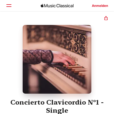
Anmelden
Startseite
Entdecken
Suchen
Concierto Clavicordio Nº1 -
Single