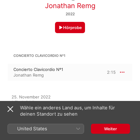
Jonathan Remg
2022
Hörprobe
CONCIERTO CLAVICORDIO Nº1
Concierto Clavicordio Nº1
2:15
Jonathan Remg
25. November 2022

1 Titel, 2 Minuten

Wähle ein anderes Land aus, um Inhalte für
℗ 2022 Jonathan Remg
deinen Standort zu sehen
United States
Weiter
Auf diesem Album