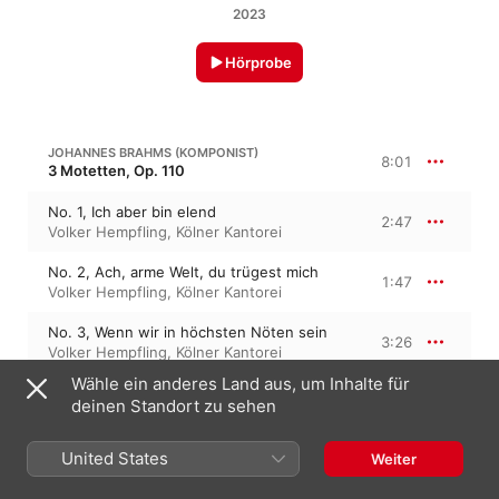
2023
Hörprobe
JOHANNES BRAHMS (KOMPONIST)
8:01
3 Motetten, Op. 110
No. 1, Ich aber bin elend
2:47
Volker Hempfling
,
Kölner Kantorei
No. 2, Ach, arme Welt, du trügest mich
1:47
Volker Hempfling
,
Kölner Kantorei
No. 3, Wenn wir in höchsten Nöten sein
3:26
Volker Hempfling
,
Kölner Kantorei
Wähle ein anderes Land aus, um Inhalte für
deinen Standort zu sehen
JOHANNES BRAHMS (KOMPONIST)
2 Motetten, Op. 74
United States
No. 1, Warum ist das Licht gegeben dem
Weiter
Mühseligen?
10:19
Kölner Kantorei
,
Volker Hempfling