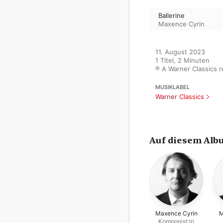
Ballerine
Maxence Cyrin
11. August 2023

1 Titel, 2 Minuten

℗ A Warner Classics 
MUSIKLABEL
Warner Classics
Auf diesem Alb
Maxence Cyrin
M
Komponist:in