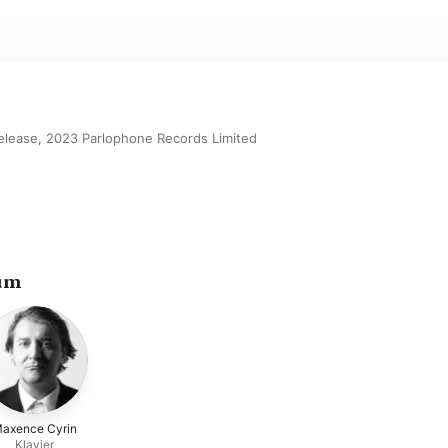
release, 2023 Parlophone Records Limited
um
axence Cyrin
Klavier