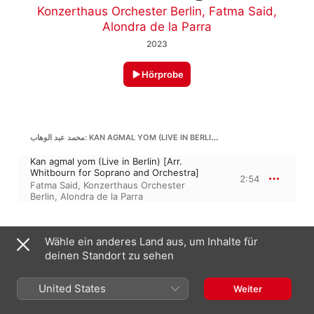
Konzerthaus Orchester Berlin
,
Fatma Said
,
Alondra de la Parra
2023
Hörprobe
محمد عبد الوهاب: KAN AGMAL YOM (LIVE IN BERLIN) [ARR. WHITBOURN FOR SOPRANO AND ORCHESTRA]
Kan agmal yom (Live in Berlin) [Arr.
Whitbourn for Soprano and Orchestra]
2:54
Fatma Said
,
Konzerthaus Orchester
Berlin
,
Alondra de la Parra
محمد عبد الوهاب: LA MOSH ANA-L-ABKI (LIVE IN BERLIN) [ARR. WHITBOURN FOR SOPRANO AND ORCHESTRA]
Wähle ein anderes Land aus, um Inhalte für
La mosh ana-l-abki (Live in Berlin) [Arr.
deinen Standort zu sehen
Whitbourn for Soprano and Orchestra]
4:27
Konzerthaus Orchester Berlin
,
Fatma
United States
Weiter
Said
,
Alondra de la Parra