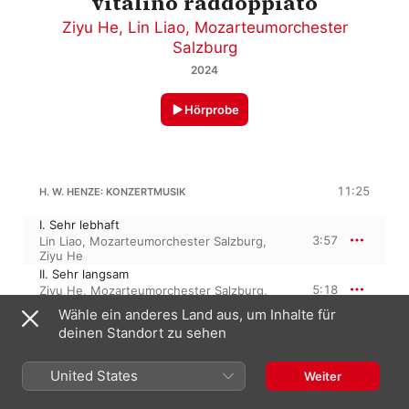
vitalino raddoppiato
Ziyu He
,
Lin Liao
,
Mozarteumorchester
Salzburg
2024
Hörprobe
11:25
H. W. HENZE: KONZERTMUSIK
I. Sehr lebhaft
3:57
Lin Liao
,
Mozarteumorchester Salzburg
,
Ziyu He
II. Sehr langsam
5:18
Ziyu He
,
Mozarteumorchester Salzburg
,
Lin Liao
Wähle ein anderes Land aus, um Inhalte für
III. Lebhaft und drängend
deinen Standort zu sehen
2:09
Ziyu He
,
Mozarteumorchester Salzburg
,
Lin Liao
United States
Weiter
HANS WERNER HENZE
Il Vitalino raddoppiato