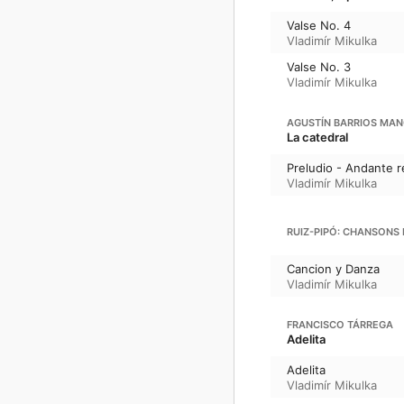
Valse No. 4
Vladimír Mikulka
Valse No. 3
Vladimír Mikulka
AGUSTÍN BARRIOS MA
La catedral
Preludio - Andante r
Vladimír Mikulka
RUIZ-PIPÓ: CHANSONS
Cancion y Danza
Vladimír Mikulka
FRANCISCO TÁRREGA
Adelita
Adelita
Vladimír Mikulka