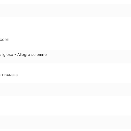
NGORÉ
eligioso - Allegro solemne
 ET DANSES