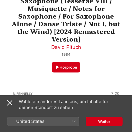
Saxophone (Tesserae VIII /
Musiquette / Notes for
Saxophone / For Saxophone
Alone / Danse Triste / Not I, but
the Wind) [2024 Remastered
Version]
David Pituch
1984
Hörprobe
7:20
B. FENNELLY
Wähle ein anderes Land aus, um Inhalte für
Tesserae VIII - Rhapsodie (2024
deinen Standort zu sehen
Remastered Version)
3:31
David Pituch
Tesserae VIII - Polyphonie (2024
United States
Weiter
Remastered Version)
3:48
David Pituch