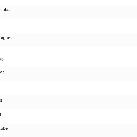
sibles
tagnes
RD
ges
ts
e
Aube