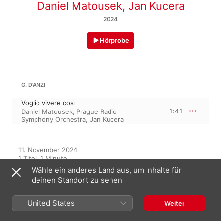
Daniel Matousek
,
Jan Kucera
2024
Hörprobe
G. D'ANZI
Voglio vivere così
1:41
Daniel Matousek
,
Prague Radio
Symphony Orchestra
,
Jan Kucera
11. November 2024

1 Titel, 1 Minute

℗ 2024 Czech Radio
Wähle ein anderes Land aus, um Inhalte für
deinen Standort zu sehen
United States
Weiter
Auf diesem Album