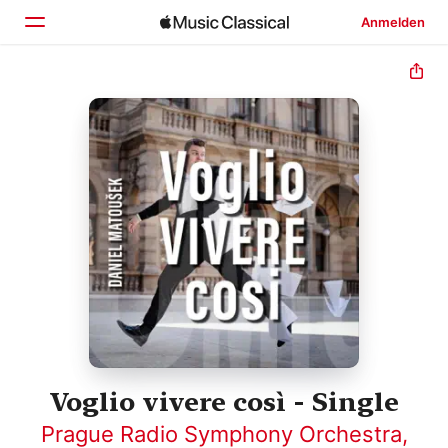
Anmelden
Startseite
Entdecken
Suchen
Voglio vivere così - Single
Prague Radio Symphony Orchestra
,