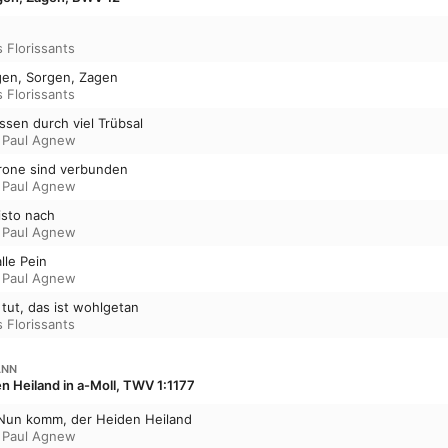
s Florissants
agen, Sorgen, Zagen
s Florissants
müssen durch viel Trübsal
,
Paul Agnew
Krone sind verbunden
,
Paul Agnew
risto nach
,
Paul Agnew
alle Pein
,
Paul Agnew
 tut, das ist wohlgetan
s Florissants
ANN
 Heiland in a-Moll, TWV 1:1177
. Nun komm, der Heiden Heiland
,
Paul Agnew