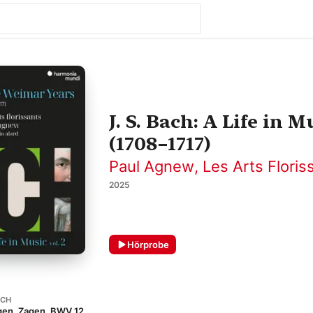
J. S. Bach: A Life in 
(1708–1717)
Paul Agnew
,
Les Arts Floris
2025
Hörprobe
ACH
gen, Zagen, BWV 12