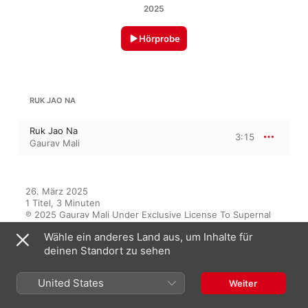
2025
Hörprobe
RUK JAO NA
Ruk Jao Na
3:15
Gaurav Mali
26. März 2025

1 Titel, 3 Minuten

℗ 2025 Gaurav Mali Under Exclusive License To Supernal 
Digital Media Pvt Ltd
Wähle ein anderes Land aus, um Inhalte für
deinen Standort zu sehen
Auf diesem Album
United States
Weiter