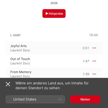
2026
Hörprobe
19:44
L. DURY
Joyful Arts
2:01
Laurent Dury
Out of Touch
1:47
Laurent Dury
From Memory
1:39
Laurent Dury
Wähle ein anderes Land aus, um Inhalte für
New Vision
1:41
deinen Standort zu sehen
Laurent Dury
Capture the Moment
United States
Weiter
1:59
Laurent Dury