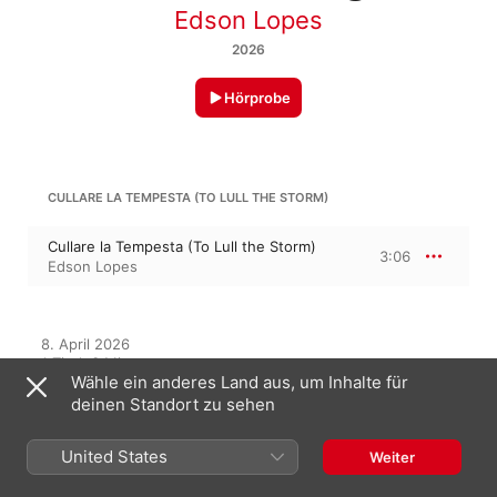
Edson Lopes
2026
Hörprobe
CULLARE LA TEMPESTA (TO LULL THE STORM)
Cullare la Tempesta (To Lull the Storm)
3:06
Edson Lopes
8. April 2026

1 Titel, 3 Minuten

Wähle ein anderes Land aus, um Inhalte für
℗ 2026 Edson Lopes
deinen Standort zu sehen
United States
Weiter
Auf diesem Album