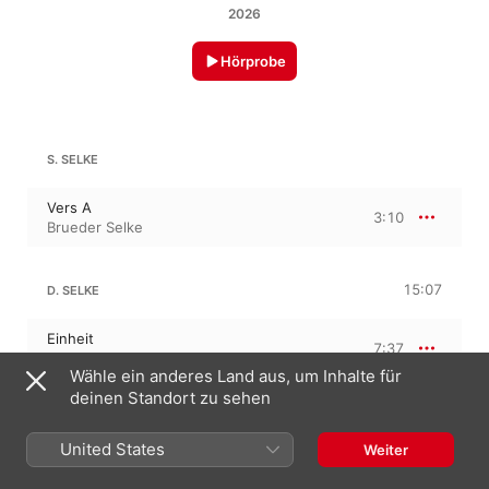
2026
Hörprobe
S. SELKE
Vers A
3:10
Brueder Selke
15:07
D. SELKE
Einheit
7:37
Brueder Selke
Wähle ein anderes Land aus, um Inhalte für
deinen Standort zu sehen
Wand
7:30
Brueder Selke
United States
Weiter
17:53
S. SELKE