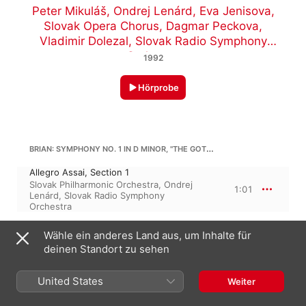
Peter Mikuláš
,
Ondrej Lenárd
,
Eva Jenisova
,
Slovak Opera Chorus
,
Dagmar Peckova
,
Vladimir Dolezal
,
Slovak Radio Symphony
Orchestra
1992
Hörprobe
BRIAN: SYMPHONY NO. 1 IN D MINOR, "THE GOTHIC", PART I
Allegro Assai, Section 1
Slovak Philharmonic Orchestra
,
Ondrej
1:01
Lenárd
,
Slovak Radio Symphony
Orchestra
HAVERGAL BRIAN
Wähle ein anderes Land aus, um Inhalte für
Symphony No. 1 in d-Moll, “The Gothic”
deinen Standort zu sehen
Allegro Assai, Section 2
Slovak Philharmonic Orchestra
,
Slovak
4:27
United States
Weiter
Radio Symphony Orchestra
,
Ondrej
Lenárd