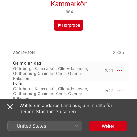
Kammarkör
1984
Hörprobe
20:35
ADOLPHSON
Ge mig en dag
Göteborgs Kammarkör
,
Olle Adolphson
,
2:21
Gothenburg Chamber Choir
,
Gunnar
Eriksson
Folía
Göteborgs Kammarkör
,
Olle Adolphson
,
2:22
Gothenburg Chamber Choir
,
Gunnar
Eriksson
Wähle ein anderes Land aus, um Inhalte für
Rätt nu min tid
3:29
deinen Standort zu sehen
Olle Adolphson
,
Göteborgs Kammarkör
Så går vi bort
United States
Olle Adolphson
,
Göteborgs Kammarkör
,
Weiter
2:19
Gothenburg Chamber Choir
,
Gunnar
Eriksson