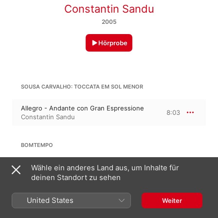
Constantin Sandu
2005
Hörprobe
SOUSA CARVALHO: TOCCATA EM SOL MENOR
Allegro - Andante con Gran Espressione
8:03
Constantin Sandu
BOMTEMPO
Fantasia E Variações Sobre a Aria "Soyez
Wähle ein anderes Land aus, um Inhalte für
Sensibles" De Mozart, Op. 21
10:27
deinen Standort zu sehen
Constantin Sandu
United States
Weiter
A. J. FERNANDES: CINCO PRELÚDIOS