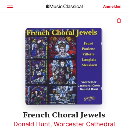
Anmelden
Startseite
Entdecken
Suchen
French Choral Jewels
Donald Hunt
,
Worcester Cathedral