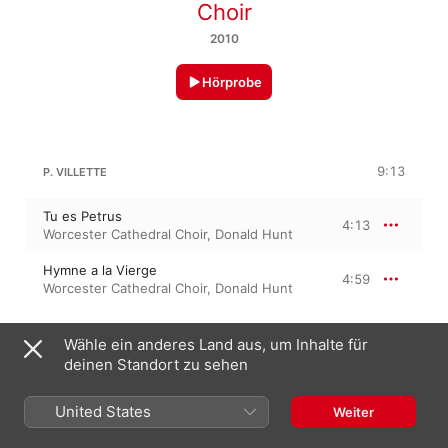
Choir
2010
Hörprobe
9:13
P. VILLETTE
Tu es Petrus
4:13
Worcester Cathedral Choir
,
Donald Hunt
Hymne a la Vierge
4:59
Worcester Cathedral Choir
,
Donald Hunt
GABRIEL FAURÉ
Wähle ein anderes Land aus, um Inhalte für
Messe basse
deinen Standort zu sehen
Kyrie
2:21
Worcester Cathedral Choir
,
Donald Hunt
United States
Weiter