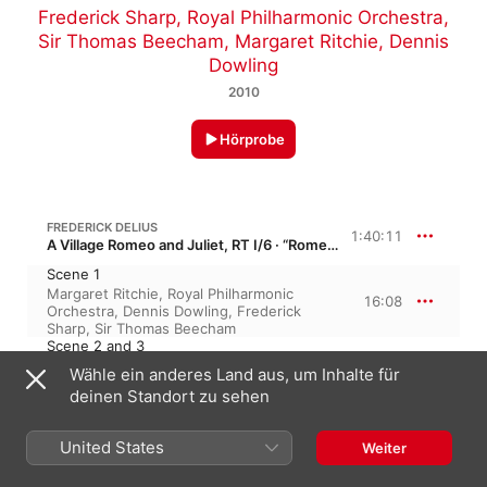
Frederick Sharp
,
Royal Philharmonic Orchestra
,
Sir Thomas Beecham
,
Margaret Ritchie
,
Dennis
Dowling
2010
Hörprobe
FREDERICK DELIUS
1:40:11
A Village Romeo and Juliet, RT I/6 · “Romeo und Julia auf dem Dorfe”
Scene 1
Margaret Ritchie
,
Royal Philharmonic
16:08
Orchestra
,
Dennis Dowling
,
Frederick
Sharp
,
Sir Thomas Beecham
Scene 2 and 3
Dennis Dowling
,
Frederick Sharp
,
Wähle ein anderes Land aus, um Inhalte für
22:00
Margaret Ritchie
,
Royal Philharmonic
deinen Standort zu sehen
Orchestra
,
Sir Thomas Beecham
Scene 4
Sir Thomas Beecham
,
Dennis Dowling
,
24:29
United States
Weiter
Margaret Ritchie
,
Royal Philharmonic
Orchestra
,
Frederick Sharp