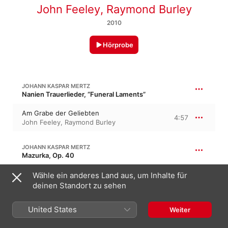
John Feeley
,
Raymond Burley
2010
Hörprobe
JOHANN KASPAR MERTZ
Nanien Trauerlieder, “Funeral Laments”
Am Grabe der Geliebten
4:57
John Feeley
,
Raymond Burley
JOHANN KASPAR MERTZ
Mazurka, Op. 40
Mazurka
Wähle ein anderes Land aus, um Inhalte für
4:05
Raymond Burley
,
John Feeley
deinen Standort zu sehen
United States
JOHANN KASPAR MERTZ
Weiter
Unruhe