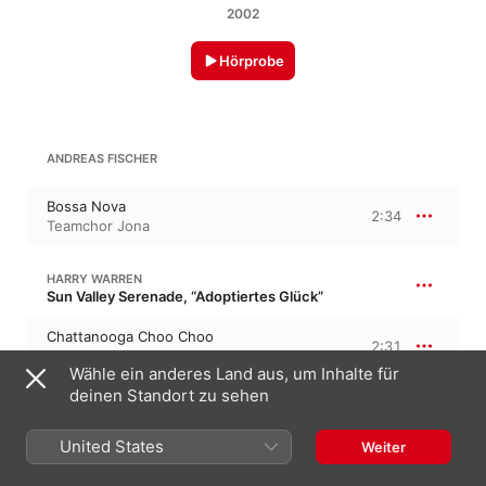
2002
Hörprobe
ANDREAS FISCHER
Bossa Nova
2:34
Teamchor Jona
HARRY WARREN
Sun Valley Serenade, “Adoptiertes Glück”
Chattanooga Choo Choo
2:31
Teamchor Jona
Wähle ein anderes Land aus, um Inhalte für
deinen Standort zu sehen
CLAUDE-MICHEL SCHÖNBERG
Les Misérables
United States
Weiter
On My Own
3:11