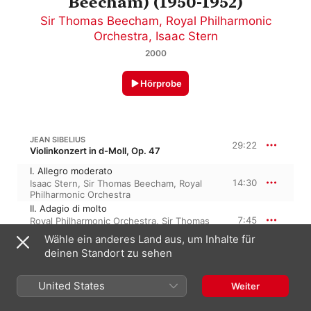
Beecham) (1950-1952)
Sir Thomas Beecham
,
Royal Philharmonic
Orchestra
,
Isaac Stern
2000
Hörprobe
JEAN SIBELIUS
29:22
Violinkonzert in d-Moll, Op. 47
I. Allegro moderato
14:30
Isaac Stern
,
Sir Thomas Beecham
,
Royal
Philharmonic Orchestra
II. Adagio di molto
7:45
Royal Philharmonic Orchestra
,
Sir Thomas
Beecham
,
Isaac Stern
Wähle ein anderes Land aus, um Inhalte für
III. Allegro ma non tanto
deinen Standort zu sehen
7:06
Royal Philharmonic Orchestra
,
Isaac
Stern
,
Sir Thomas Beecham
United States
Weiter
JEAN SIBELIUS
Scènes historiques I, Op. 25