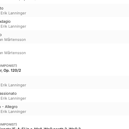
to
,
Erik Lanninger
adagio
,
Erik Lanninger
so
fan Mårtensson
fan Mårtensson
OMPONIST)
r, Op. 120/2
,
Erik Lanninger
passionato
,
Erik Lanninger
 - Allegro
,
Erik Lanninger
OMPONIST)