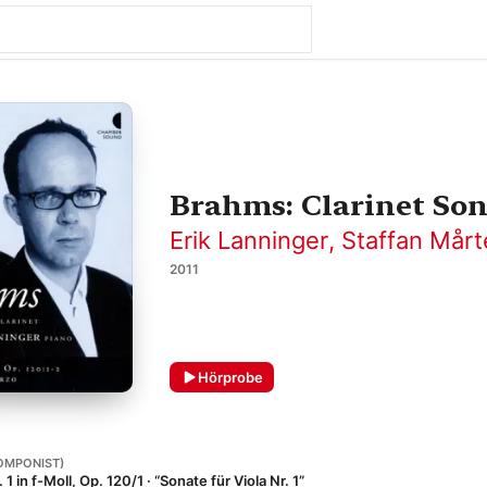
Brahms: Clarinet Son
Erik Lanninger
,
Staffan Mår
2011
Hörprobe
OMPONIST)
1 in f-Moll, Op. 120/1 · “Sonate für Viola Nr. 1”