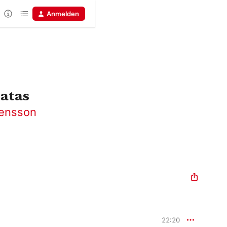
Anmelden
atas
tensson
22:20