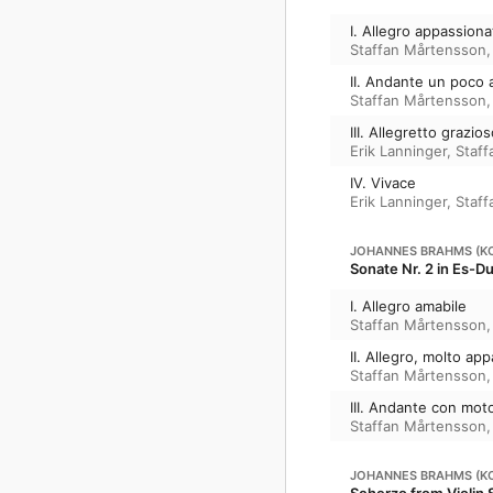
I. Allegro appassiona
Staffan Mårtensson
II. Andante un poco 
Staffan Mårtensson
III. Allegretto grazio
Erik Lanninger
,
Staf
IV. Vivace
Erik Lanninger
,
Staf
JOHANNES BRAHMS (K
Sonate Nr. 2 in Es-Du
I. Allegro amabile
Staffan Mårtensson
II. Allegro, molto ap
Staffan Mårtensson
III. Andante con moto
Staffan Mårtensson
JOHANNES BRAHMS (K