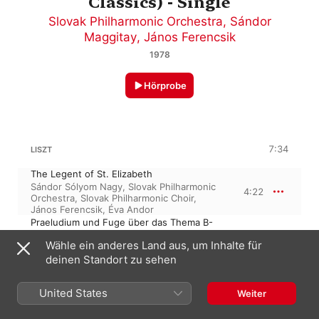
Classics) - Single
Slovak Philharmonic Orchestra
,
Sándor
Maggitay
,
János Ferencsik
1978
Hörprobe
7:34
LISZT
The Legent of St. Elizabeth
Sándor Sólyom Nagy
,
Slovak Philharmonic
4:22
Orchestra
,
Slovak Philharmonic Choir
,
János Ferencsik
,
Éva Andor
Praeludium und Fuge über das Thema B-
A-C-H (excerpt)
3:12
Wähle ein anderes Land aus, um Inhalte für
Sándor Maggitay
deinen Standort zu sehen
28. März 1978

United States
Weiter
2 Titel, 7 Minuten

℗ 1978 HUNGAROTON RECORDS LTD.