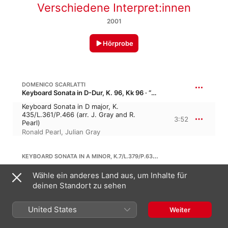
Verschiedene Interpret:innen
2001
Hörprobe
DOMENICO SCARLATTI
Keyboard Sonata in D-Dur, K. 96, Kk 96 · “La caccia”
Keyboard Sonata in D major, K.
435/L.361/P.466 (arr. J. Gray and R.
3:52
Pearl)
Ronald Pearl
,
Julian Gray
KEYBOARD SONATA IN A MINOR, K.7/L.379/P.63 (ARR. J. GRAY AND R. PEARL)
Keyboard Sonata in a minor,
Wähle ein anderes Land aus, um Inhalte für
K.7/L.379/P.63 (arr. J. Gray and R. Pearl)
deinen Standort zu sehen
1:45
Julian Gray
,
Ronald Pearl
,
Moana & The
Tribe
United States
Weiter
D. SCARLATTI