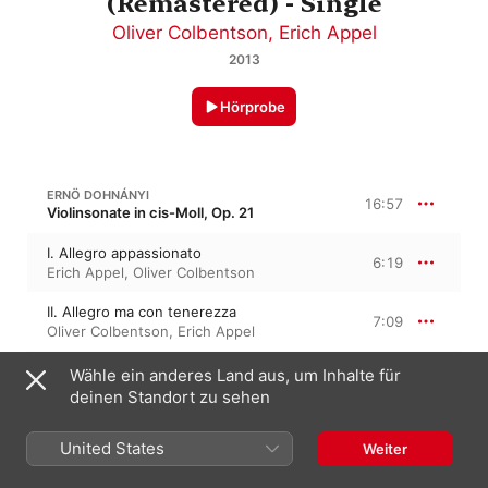
(Remastered) - Single
Oliver Colbentson
,
Erich Appel
2013
Hörprobe
ERNÖ DOHNÁNYI
16:57
Violinsonate in cis-Moll, Op. 21
I. Allegro appassionato
6:19
Erich Appel
,
Oliver Colbentson
II. Allegro ma con tenerezza
7:09
Oliver Colbentson
,
Erich Appel
III. Vivace assai
Wähle ein anderes Land aus, um Inhalte für
3:29
Erich Appel
,
Oliver Colbentson
deinen Standort zu sehen
United States
Weiter
9. Juli 2013

3 Titel, 16 Minuten
