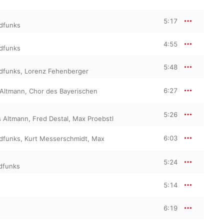
5:17
dfunks
4:55
dfunks
5:48
dfunks
,
Lorenz Fehenberger
6:27
Altmann
,
Chor des Bayerischen
5:26
 Altmann
,
Fred Destal
,
Max Proebstl
6:03
dfunks
,
Kurt Messerschmidt
,
Max
5:24
dfunks
5:14
6:19