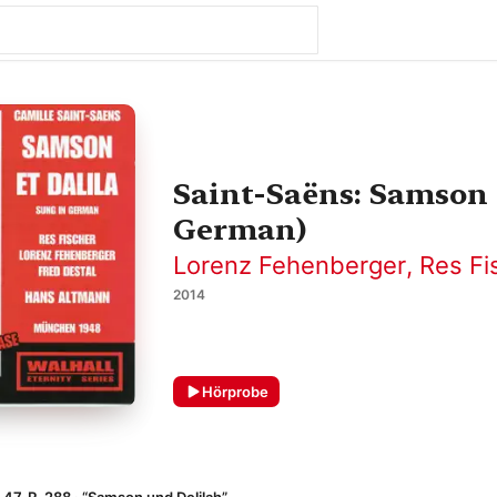
Saint-Saëns: Samson e
German)
Lorenz Fehenberger
,
Res Fi
2014
Hörprobe
 47, R. 288 · “Samson und Delilah”