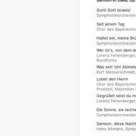
Gott! Gott Israels!
Symphonieorchester
Seit jenem Tag
Chor des Bayerisch
Haltet ein, meine Br
Symphonieorchester
Wer ist's, von dem d
Lorenz Fehenberger
Rundfunks
Was seh' ich! Abimel
Kurt Messerschmidt
Lobet den Herrn
Chor des Bayerisch
Proebstl
,
Maximilian 
Gegrüßet seist du mi
Lorenz Fehenberger
Die Sonne, sie lacht
Symphonieorchester
Samson, diese Nacht
Hans Altmann
,
Symph