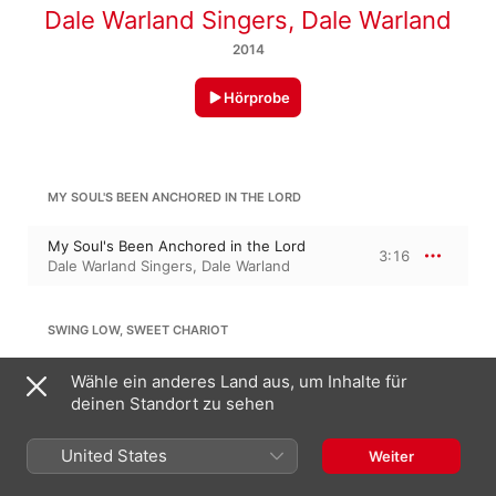
Dale Warland Singers
,
Dale Warland
2014
Hörprobe
MY SOUL'S BEEN ANCHORED IN THE LORD
My Soul's Been Anchored in the Lord
3:16
Dale Warland Singers
,
Dale Warland
SWING LOW, SWEET CHARIOT
Swing Low, Sweet Chariot
Wähle ein anderes Land aus, um Inhalte für
3:20
Dale Warland
,
Dale Warland Singers
deinen Standort zu sehen
United States
Weiter
9:46
C. BARNETT