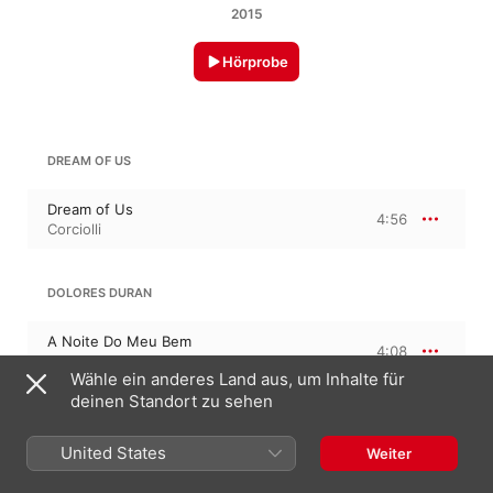
2015
Hörprobe
DREAM OF US
Dream of Us
4:56
Corciolli
DOLORES DURAN
A Noite Do Meu Bem
4:08
Corciolli
Wähle ein anderes Land aus, um Inhalte für
deinen Standort zu sehen
MONO NO AWARE
United States
Weiter
Mono No Aware
4:23