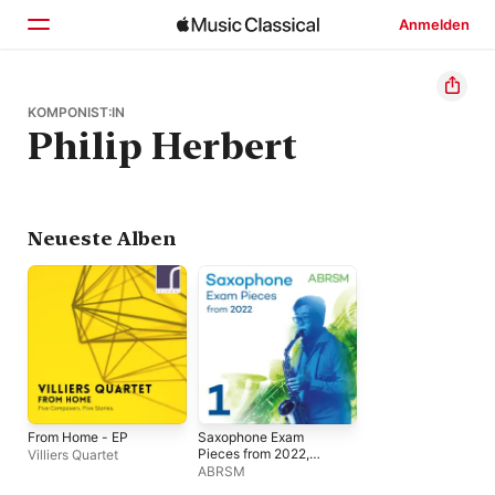
Anmelden
Startseite
KOMPONIST:IN
Philip Herbert
Entdecken
Suchen
Neueste Alben
From Home - EP
Saxophone Exam
Pieces from 2022,
Villiers Quartet
ABRSM Grade 1
ABRSM