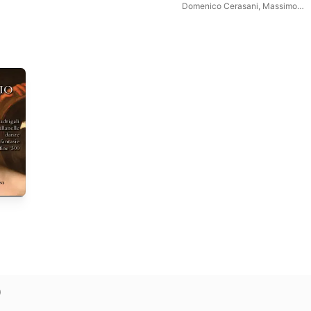
Renaissance Music)
Domenico Cerasani
,
Massimo
Lonardi
,
Renata Fusco
)