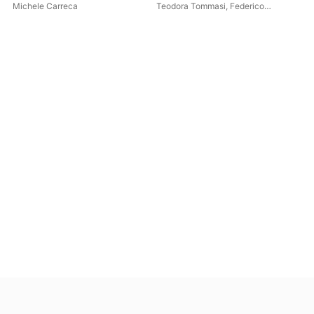
virtuosi nel Rinascimento -
Michele Carreca
Teodora Tommasi
,
Federico
L'Aquilegia
Rossignoli