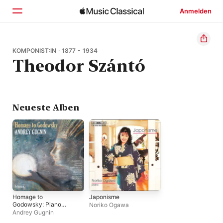
Anmelden
Startseite
KOMPONIST:IN · 1877 - 1934
Theodor Szántó
Entdecken
Suchen
Neueste Alben
Homage to
Japonisme
Godowsky: Piano
Noriko Ogawa
Works Dedicated to
Andrey Gugnin
Leopold Godowsky