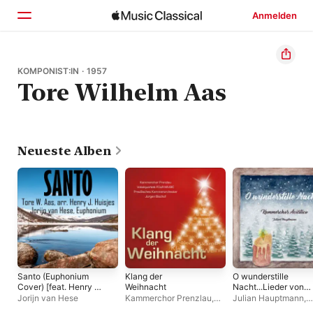
Anmelden
Startseite
KOMPONIST:IN · 1957
Tore Wilhelm Aas
Entdecken
Suchen
Neueste Alben
Santo (Euphonium
Klang der
O wunderstille
Cover) [feat. Henry J.
Weihnacht
Nacht...Lieder von
Huisjes] - Single
Advent bis
Jorijn van Hese
Kammerchor Prenzlau
,
Julian Hauptmann
,
Weihnachten
Preußisches
Kammerchor Acusti