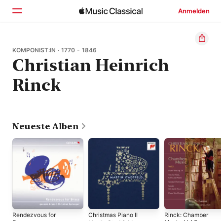
Anmelden
Startseite
KOMPONIST:IN · 1770 - 1846
Christian Heinrich
Entdecken
Rinck
Suchen
Neueste Alben
Rendezvous for
Christmas Piano II
Rinck: Chamber