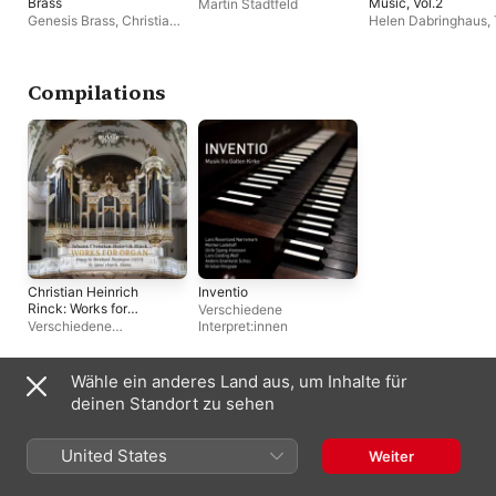
Brass
Music, Vol.2
Martin Stadtfeld
Genesis Brass
,
Christian
Helen Dabringhaus
,
Sprenger
Parnassus
Compilations
Christian Heinrich
Inventio
Rinck: Works for
Verschiedene
Organ (Organ by
Verschiedene
Interpret:innen
Bernhard Dreymann
Interpret:innen
(1837) St. Ignaz
Church, Mainz)
Wähle ein anderes Land aus, um Inhalte für
Deutschland
English (UK)
deinen Standort zu sehen
Copyright © 2026
Apple Inc.
Alle Rechte vorbehalten.
United States
Weiter
Nutzungsbedingungen für Internetdienste
Apple Music und Datenschutz
Cookie-Warnung
Support
Feedback